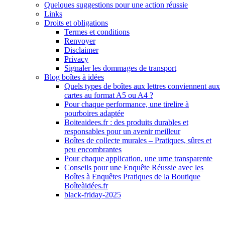
Quelques suggestions pour une action réussie
Links
Droits et obligations
Termes et conditions
Renvoyer
Disclaimer
Privacy
Signaler les dommages de transport
Blog boîtes à idées
Quels types de boîtes aux lettres conviennent aux
cartes au format A5 ou A4 ?
Pour chaque performance, une tirelire à
pourboires adaptée
Boiteaidees.fr : des produits durables et
responsables pour un avenir meilleur
Boîtes de collecte murales – Pratiques, sûres et
peu encombrantes
Pour chaque application, une urne transparente
Conseils pour une Enquête Réussie avec les
Boîtes à Enquêtes Pratiques de la Boutique
Boîteàidées.fr
black-friday-2025